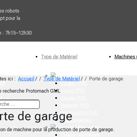
es robots
pt pour la
n : 7h15–12h30
Type de Matériel
Machines 
PVC
tes ici :
Accueil
/
Type de Matériel
/
Porte de garage
nt
Couper PVC
ico
Usiner PVC
de recherche Protomach GML
d
Souder PVC
Nettoyer PVC
rte de garage
Optimisation PVC
Dépoussiéreur
Aluminium
ion de machine pour la production de porte de garage.
Couper Aluminium