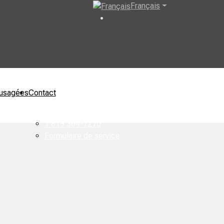
Français
usagées
Contact
1 819 364-7270
Formulaire de service