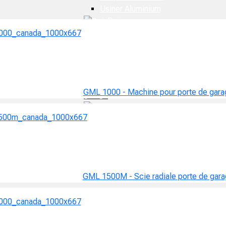
Usiner Aluminium
Bois
Couper Bois
Usiner Bois
Porte
résidentielle
Porte de
GML 1000 - Machine pour porte de gar
garage
Assemblage fenêtre
GML 1500M - Scie radiale porte de gar