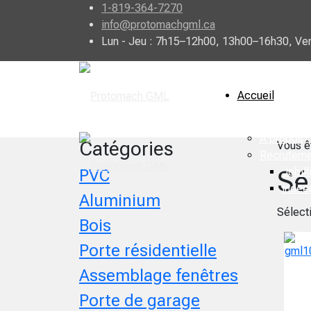
1-819-364-7270
info@protomachgml.ca
Lun - Jeu : 7h15–12h00, 13h00–16h30, Ve
Accueil
À propos
Catégories
Vous ê
Recruteme
Sé
Jobill
PVC
indee
Aluminium
Sélect
Bois
Porte résidentielle
Assemblage fenêtres
Porte de garage