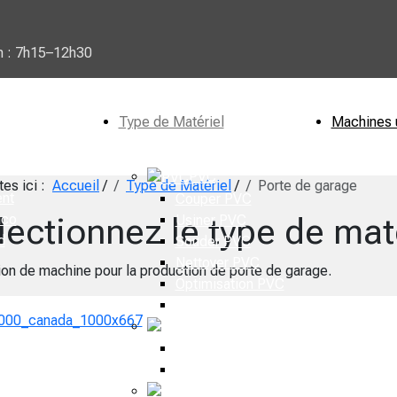
n : 7h15–12h30
Type de Matériel
Machines 
PVC
tes ici :
Accueil
/
Type de Matériel
/
Porte de garage
nt
Couper PVC
lectionnez le type de mat
ico
Usiner PVC
d
Souder PVC
Nettoyer PVC
ion de machine pour la production de porte de garage.
Optimisation PVC
Dépoussiéreur
Aluminium
Couper Aluminium
Usiner Aluminium
Bois