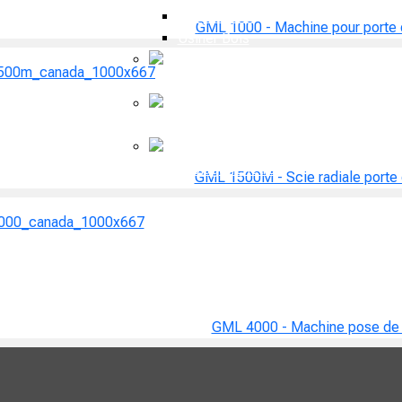
Couper Bois
GML 1000 - Machine pour porte 
Usiner Bois
Porte
résidentielle
Porte de
garage
Assemblage fenêtre
GML 1500M - Scie radiale porte
GML 4000 - Machine pose de 