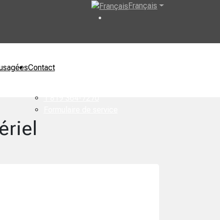
Français
usagées
Contact
1 819 364-7270
Formulaire de service
ériel