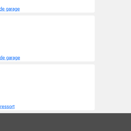
de garage
 de garage
ressort