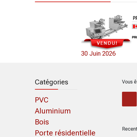
0 Mai 2022
30 Juin 2026
Catégories
Vous ê
PVC
Aluminium
Bois
Recent
Porte résidentielle