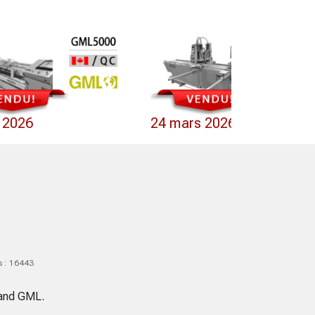
l 2026
24 mars 2026
s : 16443
 and GML.