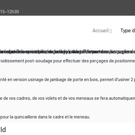
h15–12h30
Accueil
Type d
e refroidissement post-soudage pour effectuer des perçages de 
e présenté en version usinage de jambage de porte en bois, perm
a coupe de vos cadres, de vos volets et de vos meneaux se fera
es pour la quincaillerie dans le cadre et le meneau.
froidissement post-soudage pour effectuer des perçages de positionne
senté en version usinage de jambage de porte en bois, permet d'usiner 2
pe de vos cadres, de vos volets et de vos meneaux se fera automatique
ur la quincaillerie dans le cadre et le meneau.
ld