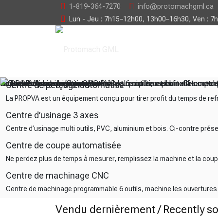
1-819-364-7270
info@protomachgml.ca
Lun - Jeu : 7h15–12h00, 13h00–16h30, Ven : 7
La PROPVA est un équipement conçu pour tirer profit du temps d
Centre d’usinage multi outils, PVC, aluminium et bois. Ci-contr
Ne perdez plus de temps à mesurer, remplissez la machine et l
Centre de machinage programmable 6 outils, machine les ouvertur
Centre de perçage automatisé
La PROPVA est un équipement conçu pour tirer profit du temps de re
Centre d’usinage 3 axes
Centre d’usinage multi outils, PVC, aluminium et bois. Ci-contre pré
Centre de coupe automatisée
Ne perdez plus de temps à mesurer, remplissez la machine et la cou
Centre de machinage CNC
Centre de machinage programmable 6 outils, machine les ouvertures po
Vendu dernièrement / Recently so