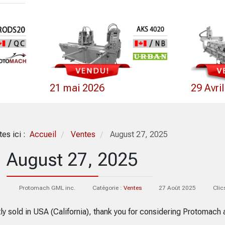
21 mai 2026
29 Avri
tes ici :
Accueil
Ventes
August 27, 2025
/
/
August 27, 2025
Protomach GML inc.
Catégorie :
Ventes
27 Août 2025
Clic
ly sold in USA (California), thank you for considering Protomach